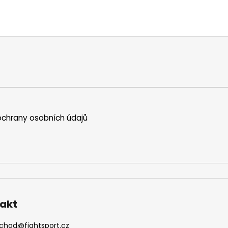
chrany osobních údajů
akt
chod
@
fightsport.cz