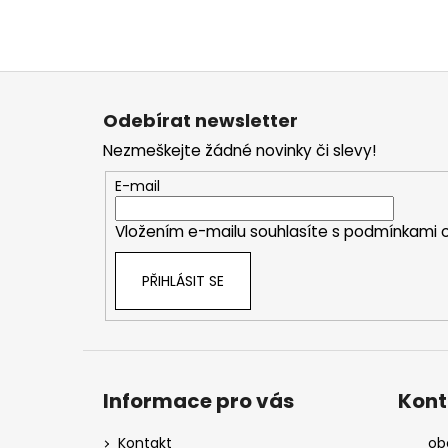
Z
á
Odebírat newsletter
p
Nezmeškejte žádné novinky či slevy!
a
t
E-mail
í
Vložením e-mailu souhlasíte s
podmínkami o
PŘIHLÁSIT SE
Informace pro vás
Kont
Kontakt
ob