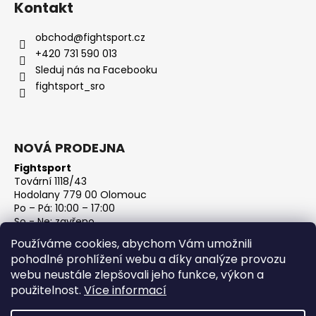
Kontakt
obchod
@
fightsport.cz
+420 731 590 013
Sleduj nás na Facebooku
fightsport_sro
NOVÁ PRODEJNA
Fightsport
Tovární 1118/43
Hodolany 779 00 Olomouc
Po – Pá: 10:00 – 17:00
So - Ne: zavřeno
IČ: 27813801
Používáme cookies, abychom Vám umožnili
DIČ: CZ27813801
pohodlné prohlížení webu a díky analýze provozu
webu neustále zlepšovali jeho funkce, výkon a
použitelnost.
Více informací