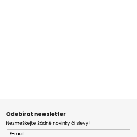
č
u
j
e
m
e
Z
á
Odebírat newsletter
p
Nezmeškejte žádné novinky či slevy!
a
t
E-mail