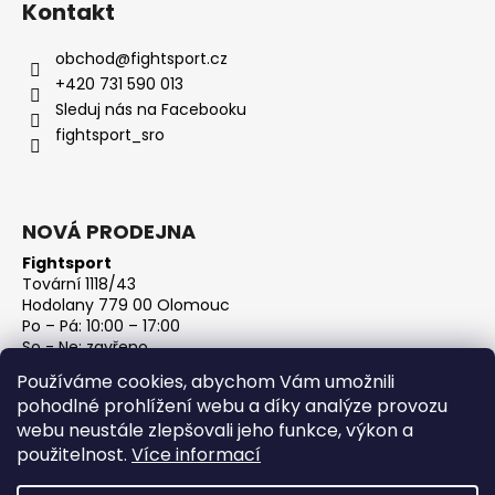
Kontakt
obchod
@
fightsport.cz
+420 731 590 013
Sleduj nás na Facebooku
fightsport_sro
NOVÁ PRODEJNA
Fightsport
Tovární 1118/43
Hodolany 779 00 Olomouc
Po – Pá: 10:00 – 17:00
So - Ne: zavřeno
IČ: 27813801
Používáme cookies, abychom Vám umožnili
DIČ: CZ27813801
pohodlné prohlížení webu a díky analýze provozu
webu neustále zlepšovali jeho funkce, výkon a
použitelnost.
Více informací