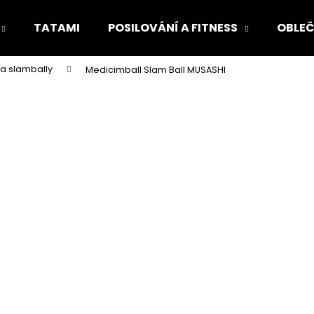
TATAMI
POSILOVÁNÍ A FITNESS
OBLEČ
 a slambally
Medicimball Slam Ball MUSASHI
Co potřebujete najít?
HLEDAT
Doporučujeme