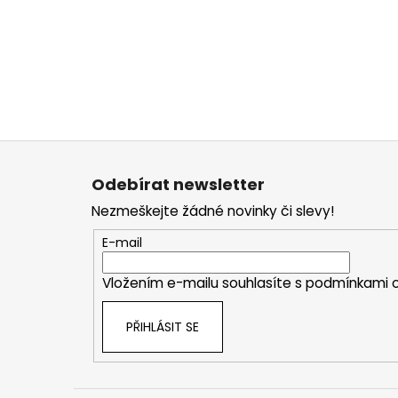
Z
á
Odebírat newsletter
p
Nezmeškejte žádné novinky či slevy!
a
t
E-mail
í
Vložením e-mailu souhlasíte s
podmínkami o
PŘIHLÁSIT SE