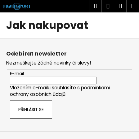
K
Přejít
Hledat
Náku
M
Přihlášen
na
o
obsah
Zpět
Zpět
košík
š
Jak nakupovat
í
C
k
Z
o
á
p
Odebírat newsletter
p
o
Nezmeškejte žádné novinky či slevy!
a
t
t
ř
E-mail
í
e
Vložením e-mailu souhlasíte s
podmínkami
b
ochrany osobních údajů
u
j
PŘIHLÁSIT SE
e
t
e
n