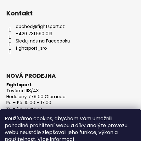
Kontakt
obchod
@
fightsport.cz
+420 731 590 013
Sleduj nás na Facebooku
fightsport_sro
NOVÁ PRODEJNA
Fightsport
Tovární 1118/43
Hodolany 779 00 Olomouc
Po – Pá: 10:00 – 17:00
So - Ne: zavřeno
IČ: 27813801
Používáme cookies, abychom Vám umožnili
DIČ: CZ27813801
pohodlné prohlížení webu a díky analýze provozu
webu neustále zlepšovali jeho funkce, výkon a
použitelnost.
Více informací