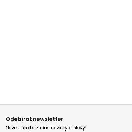
č
u
j
e
m
e
Z
á
Odebírat newsletter
p
Nezmeškejte žádné novinky či slevy!
a