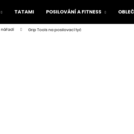
TATAMI
POSILOVÁNÍ A FITNESS
OBLEČ
 nářadí
Grip Tools na posilovací tyč
Co potřebujete najít?
HLEDAT
Doporučujeme