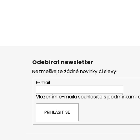
Z
á
Odebírat newsletter
p
Nezmeškejte žádné novinky či slevy!
a
t
E-mail
í
Vložením e-mailu souhlasíte s
podmínkami o
PŘIHLÁSIT SE