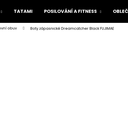
TATAMI
POSILOVÁNÍ A FITNESS
OBLEČ
ovní obuv
Boty zápasnické Dreamcatcher Black FUJIMAE
Co potřebujete najít?
HLEDAT
Doporučujeme