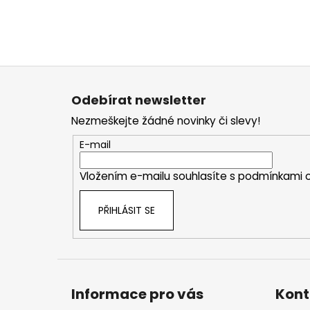
Z
á
Odebírat newsletter
p
Nezmeškejte žádné novinky či slevy!
a
t
E-mail
í
Vložením e-mailu souhlasíte s
podmínkami o
PŘIHLÁSIT SE
Informace pro vás
Kont